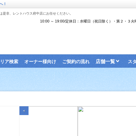
へ！
は是非、レントハウス府中店にお任せください。
10:00 ～ 19:00/定休日：水曜日（祝日除く）・第２・３火
リア検索
オーナー様向け
ご契約の流れ
店舗一覧
ス