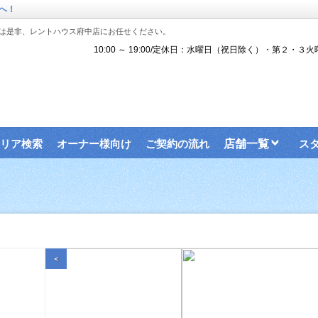
へ！
は是非、レントハウス府中店にお任せください。
10:00 ～ 19:00/定休日：水曜日（祝日除く）・第２・３火
リア検索
オーナー様向け
ご契約の流れ
店舗一覧
ス